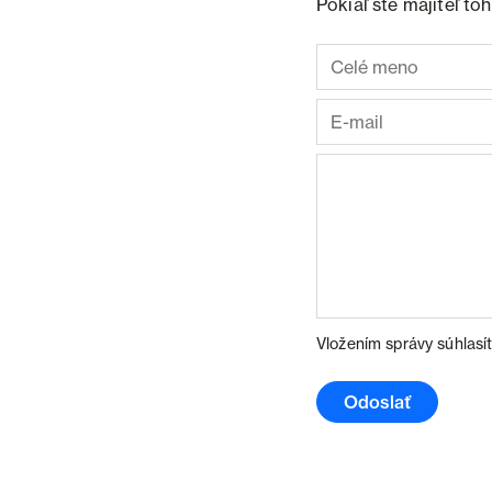
Pokiaľ ste majiteľ t
Vložením správy súhlasí
Odoslať