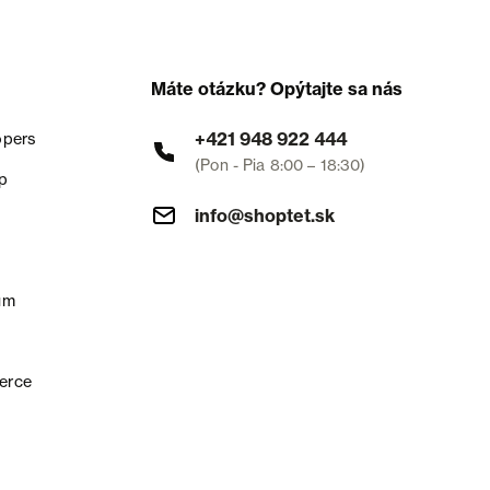
Máte otázku? Opýtajte sa nás
+421 948 922 444
opers
(Pon - Pia 8:00 – 18:30)
p
info@shoptet.sk
um
erce