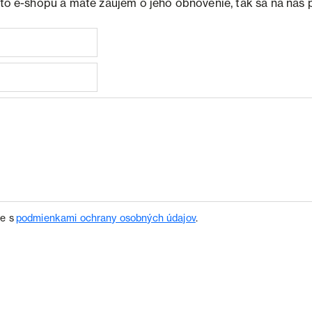
ohto e-shopu a máte záujem o jeho obnovenie, tak sa na nás 
te s
podmienkami ochrany osobných údajov
.