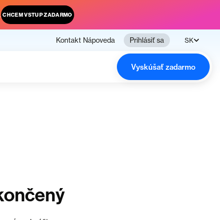
.
CHCEM VSTUP ZADARMO
Kontakt
Nápoveda
Prihlásiť sa
SK
Vyskúšať zadarmo
končený