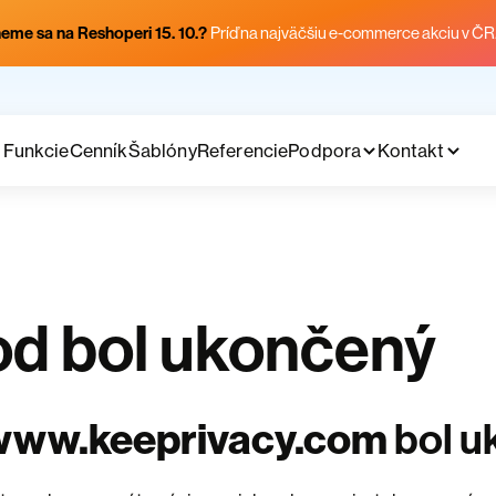
eme sa na Reshoperi 15. 10.?
Príď na najväčšiu e-commerce akciu v ČR
Funkcie
Cenník
Šablóny
Referencie
Podpora
Kontakt
d bol ukončený
www.keeprivacy.com
bol u